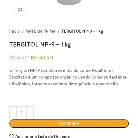
Clique para ampliar
Início
MATÉRIA PRIMA
TERGITOL NP-9 – 1 kg
TERGITOL NP-9 – 1 kg
R$
43,50
R$
45,00
O Tergitol NP-9 também conhecido como Nonilfenol
Etoxilato é um composto orgânico usado como surfactante,
não iônico, fornece excelente detergência e umectação.
COMPRAR
Adicionar à Lista de Desejos