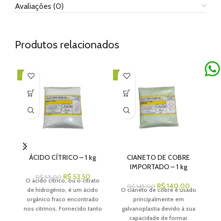
Avaliações (0)
Produtos relacionados
-3%
-3%
-1
ÁCIDO CÍTRICO – 1 kg
CIANETO DE COBRE
CI
IMPORTADO – 1 kg
R$
53,50
R$
55,00
O ácido cítrico, ou o citrato
R$
140,00
R$
145,00
de hidrogênio, é um ácido
O cianeto de cobre é usado
orgânico fraco encontrado
principalmente em
ci
nos citrinos. Fornecido tanto
galvanoplastia devido à sua
como cristal branco, granular
capacidade de formar