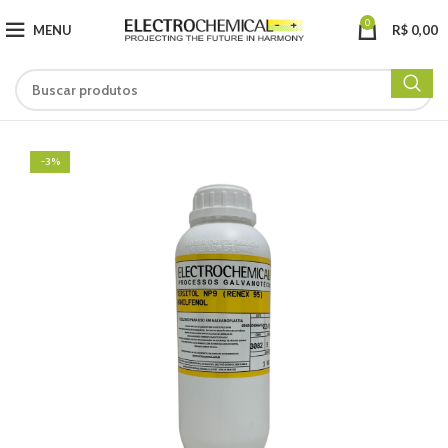
0
MENU
R$
0,00
-3%