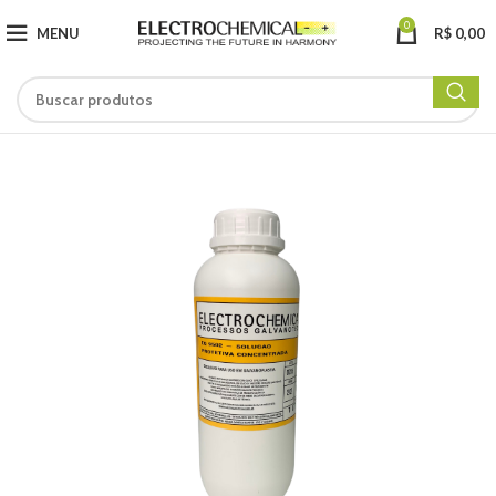
0
MENU
R$
0,00