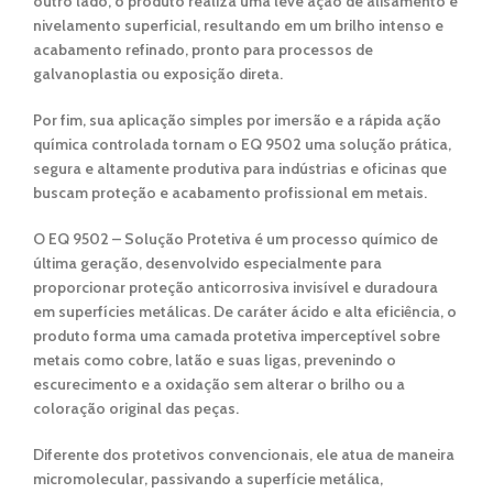
outro lado, o produto realiza uma leve ação de alisamento e
nivelamento superficial, resultando em um
brilho intenso e
acabamento refinado
, pronto para processos de
galvanoplastia ou exposição direta.
Por fim, sua
aplicação simples por imersão
e a
rápida ação
química controlada
tornam o
EQ 9502
uma solução prática,
segura e altamente produtiva para indústrias e oficinas que
buscam
proteção e acabamento profissional em metais
.
O
EQ 9502 – Solução Protetiva
é um
processo químico de
última geração
, desenvolvido especialmente para
proporcionar
proteção anticorrosiva invisível e duradoura
em superfícies metálicas. De
caráter ácido e alta eficiência
, o
produto forma uma
camada protetiva imperceptível
sobre
metais como
cobre, latão e suas ligas
, prevenindo o
escurecimento e a oxidação sem alterar o brilho ou a
coloração original das peças.
Diferente dos protetivos convencionais, ele atua de maneira
micromolecular
, passivando a superfície metálica,