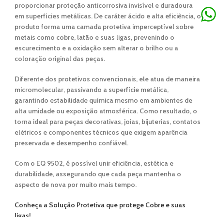
proporcionar
proteção anticorrosiva invisível e duradoura
em superfícies metálicas. De
caráter ácido e alta eficiência
, o
produto forma uma
camada protetiva imperceptível
sobre
metais como
cobre, latão e suas ligas
, prevenindo o
escurecimento e a oxidação sem alterar o brilho ou a
coloração original das peças.
Diferente dos protetivos convencionais, ele atua de maneira
micromolecular
, passivando a superfície metálica,
garantindo
estabilidade química
mesmo em ambientes de
alta umidade ou exposição atmosférica. Como resultado, o
torna ideal para
peças decorativas, joias, bijuterias, contatos
elétricos e componentes técnicos
que exigem aparência
preservada e desempenho confiável.
Com o
EQ 9502
, é possível unir
eficiência, estética e
durabilidade
, assegurando que cada peça mantenha o
aspecto de nova por muito mais tempo.
Conheça a Solução Protetiva que protege Cobre e suas
ligas!