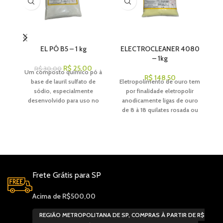
EL PÓ B5 – 1 kg
ELECTROCLEANER 4080
– 1kg
R$
25,00
R$
30,00
Um composto químico pó à
R$
148,50
base de lauril sulfato de
Eletropolimento de ouro tem
sódio, especialmente
por finalidade eletropolir
es
desenvolvido para uso no
anodicamente ligas de ouro
vibroacabamento e
de 8 à 18 quilates rosada ou
tamboreamento de peças de
amarela. Dependendo da
prata, latão, cobre, bem
forma, tamanho e estado
ac
como, peças de baixa fusão;
inicial da peça, o polimento
visando a limpeza e
anódico substitui em partes
m
sobretudo, a melhoria quanto
ou completamente o
o acabamento das mesmas.
polimento mecânico.
Frete Grátis para SP
c
Acima de R$500,00
REGIÃO METROPOLITANA DE SP, COMPRAS À PARTIR DE R$