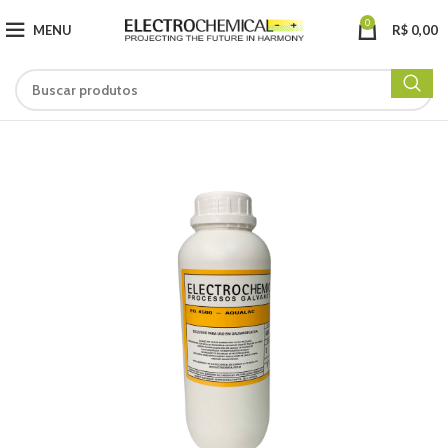
0
MENU
R$
0,00