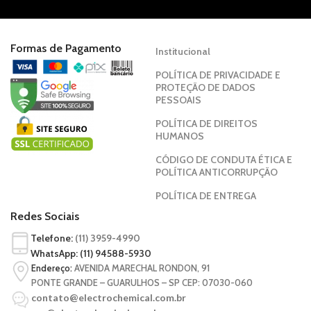
a
Formas de Pagamento
Institucional
POLÍTICA DE PRIVACIDADE E
qu
PROTEÇÃO DE DADOS
PESSOAIS
za
POLÍTICA DE DIREITOS
HUMANOS
cu
CÓDIGO DE CONDUTA ÉTICA E
POLÍTICA ANTICORRUPÇÃO
r
POLÍTICA DE ENTREGA
Redes Sociais
Telefone:
(11) 3959-4990
ve
WhatsApp:
(11) 94588-5930
Endereço:
AVENIDA MARECHAL RONDON, 91
PONTE GRANDE – GUARULHOS – SP CEP: 07030-060
contato@electrochemical.com.br