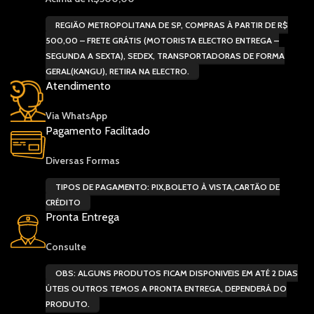
MMO. Atua de forma eficaz
sobre o substrato, é
sobre o substrato, criando
totalmente translúcido, e de
REGIÃO METROPOLITANA DE SP, COMPRAS À PARTIR DE R$
como se fosse uma raiz
elevada resistência.
500,00 – FRETE GRÁTIS (MOTORISTA ELECTRO ENTREGA –
protetiva, que penetra em
SEGUNDA A SEXTA), SEDEX, TRANSPORTADORAS DE FORMA
toda e qualquer porosidade
a
GERAL(KANGU), RETIRA NA ELECTRO.
da peça, inibindo a ação do
f
Atendimento
oxigênio do ar, protegendo a
c
peça. O filme protetivo
Via WhatsApp
formado sobre o substrato, é
te
Pagamento Facilitado
totalmente translúcido, e de
elevada resistência. Esta
Po
proteção é biologicamente
Diversas Formas
a
segura, inerte para a pele e
antialérgica. A aplicação do
TIPOS DE PAGAMENTO: PIX,BOLETO À VISTA,CARTÃO DE
a
banho de proteção mantém a
CRÉDITO
qualidade da camada de ouro
Pronta Entrega
ou prata aplicados
anteriormente, sem interferir
Consulte
no brilho, bem como na cor
a
do depósito. Pode ser
e
OBS: ALGUNS PRODUTOS FICAM DISPONIVEIS EM ATÉ 2 DIAS
operado em gancheiras,
u
ÚTEIS OUTROS TEMOS A PRONTA ENTREGA, DEPENDERÁ DO
tambor ou sistema de rolete.
PRODUTO.