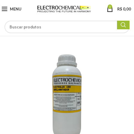
0
MENU
R$
0,00