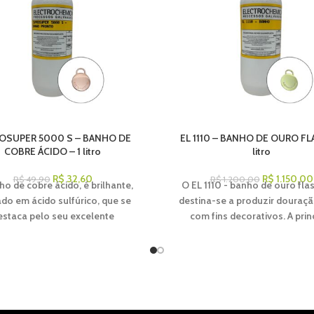
OSUPER 5000 S – BANHO DE
EL 1110 – BANHO DE OURO FLA
COBRE ÁCIDO – 1 litro
litro
R$
32,60
R$
1.150,00
R$
49,90
R$
1.200,00
o de cobre ácido, é brilhante,
O EL 1110 - banho de ouro fla
do em ácido sulfúrico, que se
destina-se a produzir douraçã
estaca pelo seu excelente
com fins decorativos. A prin
elamento, brilho e poder de
desenvolvido para operar no si
ção, mesmo com camadas finas.
rolete (carretel), entretanto, 
sso, a aplicação é para sistemas
utilizado também em gancheira
TIPOS DE PAGAMENTO: PIX,BOLETO À VISTA,CART
cheira, carretel, bem como, em
camadas de liga de ouro 22 – 
CRÉDITO
DIA
s de tambor rotativo. Apresenta
espessuras máximas de 0,08
DO
tema de abrilhantamento que é
tão brilhantes quanto a ba