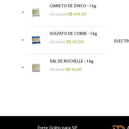
CIANETO DE ZINCO - 1 kg
R$
104,30
R$
105,00
SULFATO DE COBRE - 1 kg
ELECTRO
R$
45,00
R$
50,00
SAL DE ROCHELLE - 1 kg
R$
46,50
R$
49,50
REGIÃO METROPOLITANA DE SP, COMPRAS À PARTIR DE R$
00 – FRETE GRÁTIS (MOTORISTA ELECTRO ENTREGA –
NDA A SEXTA), SEDEX, TRANSPORTADORAS DE FORMA
L(KANGU), RETIRA NA ELECTRO.
Frete Grátis para SP