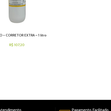
 – CORRETOR EXTRA – 1 litro
R$
107,20
TIPOS DE PAGAMENTO: PIX,BOLETO À VISTA,CART
CRÉDITO
DIA
DO
Atendimento
Pagamento Facilitado