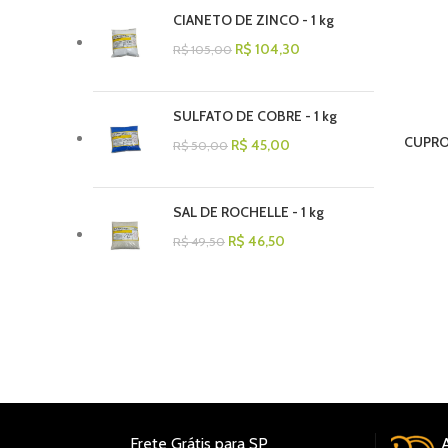
CIANETO DE ZINCO - 1 kg
R$
104,30
R$
105,00
SULFATO DE COBRE - 1 kg
CUPRO
R$
45,00
R$
50,00
SAL DE ROCHELLE - 1 kg
R$
46,50
R$
49,50
REGIÃO METROPOLITANA DE SP, COMPRAS À PARTIR DE R$
00 – FRETE GRÁTIS (MOTORISTA ELECTRO ENTREGA –
NDA A SEXTA), SEDEX, TRANSPORTADORAS DE FORMA
L(KANGU), RETIRA NA ELECTRO.
Frete Grátis para SP