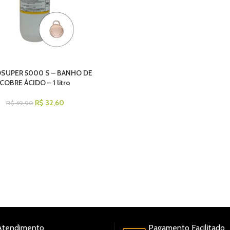
SUPER 5000 S – BANHO DE
COBRE ÁCIDO – 1 litro
R$
32,60
R$
49,90
TIPOS DE PAGAMENTO: PIX,BOLETO À VISTA,CART
CRÉDITO
DIA
DO
Atendimento
Pagamento Facilitado