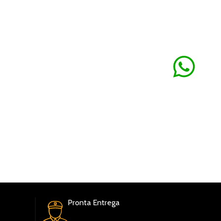
ÃO DE
OBS: ALGUNS PRODUTOS FICAM DISPONIVEIS EM ATÉ 2
S ÚTEIS OUTROS TEMOS A PRONTA ENTREGA, DEPENDERÁ
 PRODUTO.
Pronta Entrega