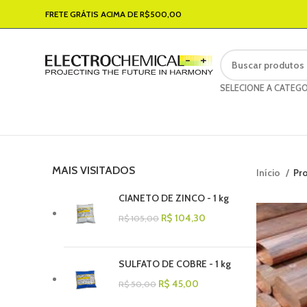
FRETE GRÁTIS ACIMA DE R$500,00
SELECIONE A CATEGO
MAIS VISITADOS
Início
Pr
CIANETO DE ZINCO - 1 kg
R$
104,30
R$
105,00
SULFATO DE COBRE - 1 kg
R$
45,00
R$
50,00