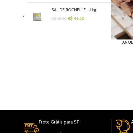
SAL DE ROCHELLE - 1 kg
R$
46,50
R$
49,50
ÂNOD
REGIÃO METROPOLITANA DE SP, COMPRAS À PARTIR DE R$
00 – FRETE GRÁTIS (MOTORISTA ELECTRO ENTREGA –
NDA A SEXTA), SEDEX, TRANSPORTADORAS DE FORMA
L(KANGU), RETIRA NA ELECTRO.
Frete Grátis para SP