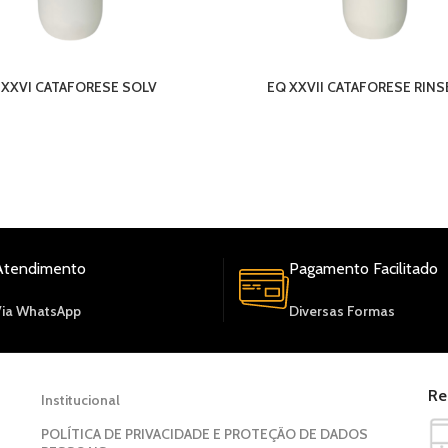
 XXVI CATAFORESE SOLV
EQ XXVII CATAFORESE RINS
TIPOS DE PAGAMENTO: PIX,BOLETO À VISTA,CART
CRÉDITO
DIA
DO
Atendimento
Pagamento Facilitado
Via WhatsApp
Diversas Formas
Re
Institucional
POLÍTICA DE PRIVACIDADE E PROTEÇÃO DE DADOS