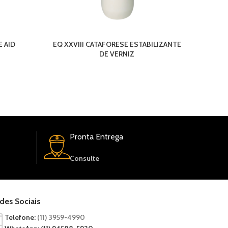
E AID
EQ XXVIII CATAFORESE ESTABILIZANTE
DE VERNIZ
ÃO DE
OBS: ALGUNS PRODUTOS FICAM DISPONIVEIS EM ATÉ 2
S ÚTEIS OUTROS TEMOS A PRONTA ENTREGA, DEPENDERÁ
 PRODUTO.
Pronta Entrega
Consulte
des Sociais
Telefone:
(11) 3959-4990