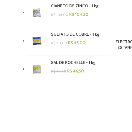
CIANETO DE ZINCO - 1 kg
R$
104,30
R$
105,00
SULFATO DE COBRE - 1 kg
ELECTRO
R$
45,00
R$
50,00
ESTANHO
SAL DE ROCHELLE - 1 kg
R$
46,50
R$
49,50