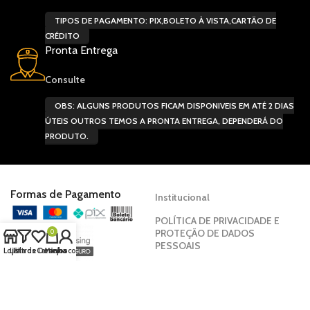
TIPOS DE PAGAMENTO: PIX,BOLETO À VISTA,CARTÃO DE
CRÉDITO
Pronta Entrega
Consulte
OBS: ALGUNS PRODUTOS FICAM DISPONIVEIS EM ATÉ 2 DIAS
ÚTEIS OUTROS TEMOS A PRONTA ENTREGA, DEPENDERÁ DO
PRODUTO.
Formas de Pagamento
Institucional
POLÍTICA DE PRIVACIDADE E
PROTEÇÃO DE DADOS
0
PESSOAIS
Loja
Lista de Desejos
Filtros
Carrinho
Minha conta
POLÍTICA DE DIREITOS
HUMANOS
CÓDIGO DE CONDUTA ÉTICA E