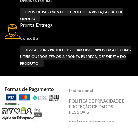
Diversas Formas
TIPOS DE PAGAMENTO: PIX,BOLETO À VISTA,CARTÃO DE
CRÉDITO
Pronta Entrega
Consulte
OBS: ALGUNS PRODUTOS FICAM DISPONIVEIS EM ATÉ 2 DIAS
ÚTEIS OUTROS TEMOS A PRONTA ENTREGA, DEPENDERÁ DO
PRODUTO.
Formas de Pagamento
Institucional
POLÍTICA DE PRIVACIDADE E
PROTEÇÃO DE DADOS
0
PESSOAIS
Loja
Lista de Desejos
Filtros
Carrinho
Minha conta
POLÍTICA DE DIREITOS
HUMANOS